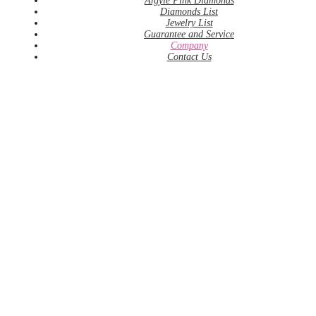
Argyle Pink Diamonds
Diamonds List
Jewelry List
Guarantee and Service
Company
Contact Us