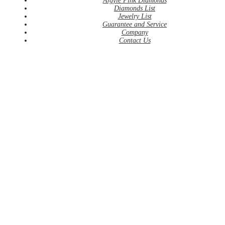
Argyle Pink Diamonds
Diamonds List
Jewelry List
Guarantee and Service
Company
Contact Us