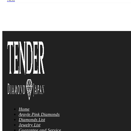
Home
Argyle Pink Diamonds
Diamonds List
Jewelry List
Guarantee and Service