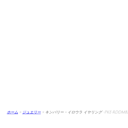
ホーム
»
ジュエリー
»
キンバリー・イロウラ イヤリング -PKE-RDDMB2