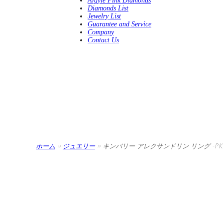
Argyle Pink Diamonds
Diamonds List
Jewelry List
Guarantee and Service
Company
Contact Us
ホーム
»
ジュエリー
»
キンバリー アレクサンドリン リング -PKD