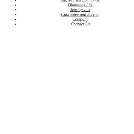
Argyle Pink Diamonds
Diamonds List
Jewelry List
Guarantee and Service
Company
Contact Us