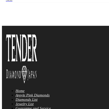
Home
Argyle Pink Diamonds
Diamonds List
Jewelry List
Guarantee and Service