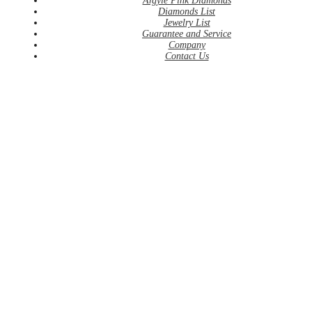
Argyle Pink Diamonds
Diamonds List
Jewelry List
Guarantee and Service
Company
Contact Us