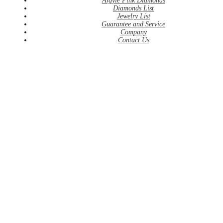
Argyle Pink Diamonds
Diamonds List
Jewelry List
Guarantee and Service
Company
Contact Us