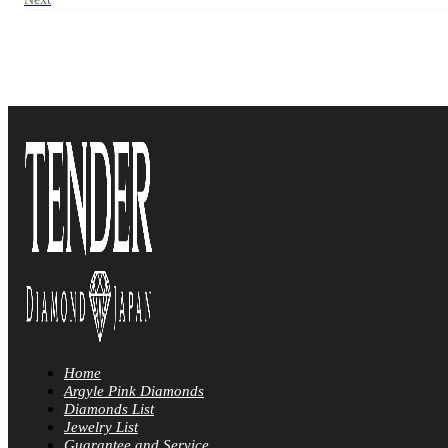
Home
Argyle Pink Diamonds
Diamonds List
Jewelry List
Guarantee and Service