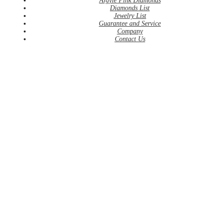
Argyle Pink Diamonds
Diamonds List
Jewelry List
Guarantee and Service
Company
Contact Us