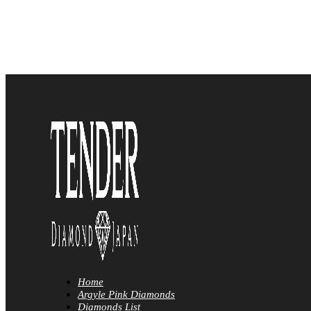
Home
Argyle Pink Diamonds
Diamonds List