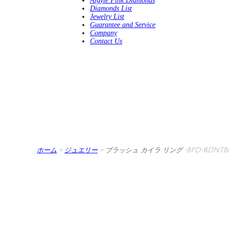
Argyle Pink Diamonds
Diamonds List
Jewelry List
Guarantee and Service
Company
Contact Us
ホーム
»
ジュエリー
»
ブラッシュ カイラ リング -BPD-RDNTB0