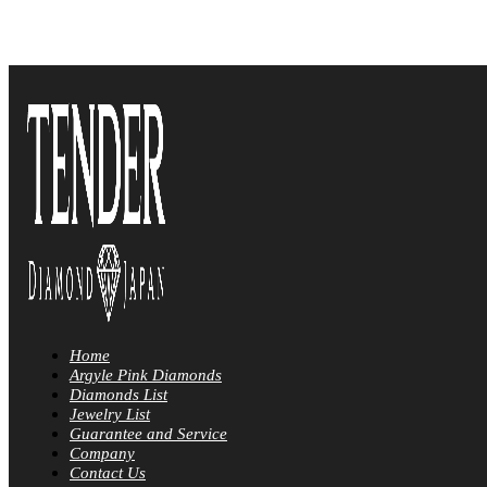
Home
Argyle Pink Diamonds
Diamonds List
Jewelry List
Guarantee and Service
Company
Contact Us