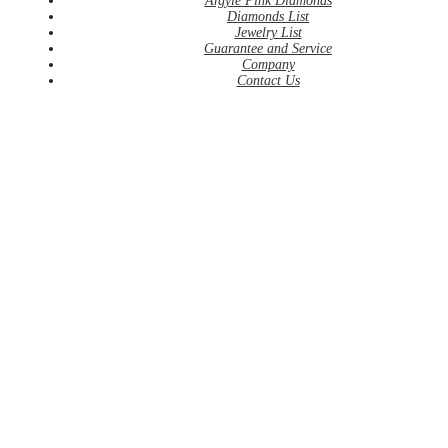
Argyle Pink Diamonds
Diamonds List
Jewelry List
Guarantee and Service
Company
Contact Us